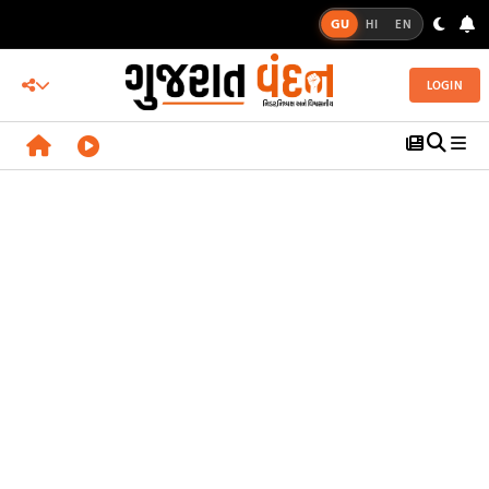
GU
HI
EN
LOGIN