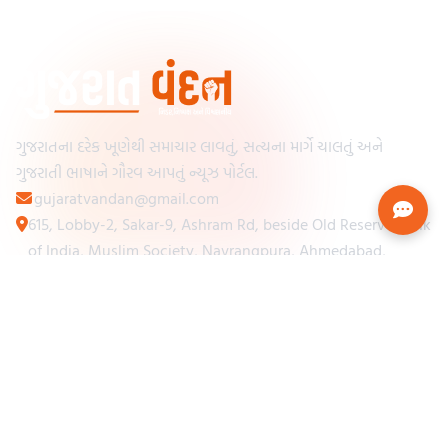
ગુજરાતના દરેક ખૂણેથી સમાચાર લાવતું, સત્યના માર્ગે ચાલતું અને
ગુજરાતી ભાષાને ગૌરવ આપતું ન્યૂઝ પોર્ટલ.
gujaratvandan@gmail.com
615, Lobby-2, Sakar-9, Ashram Rd, beside Old Reserve Bank
of India, Muslim Society, Navrangpura, Ahmedabad,
Gujarat 380009
Categories
Other Links
Loading...
અમારા વિશે
Loading...
ન્યૂઝપેપર
Loading...
સંપર્ક કરો
Loading...
શરતો અને નિયમો