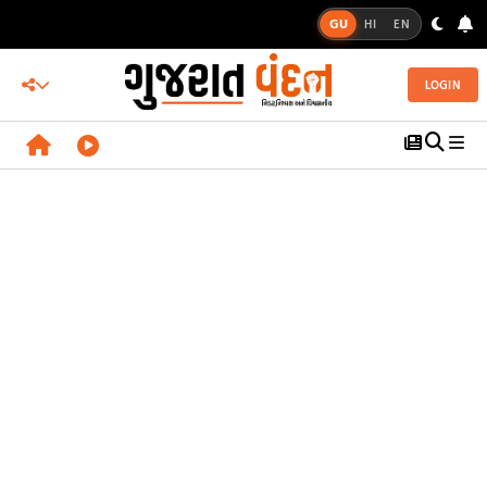
GU
HI
EN
LOGIN