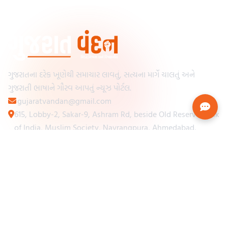
ગુજરાતના દરેક ખૂણેથી સમાચાર લાવતું, સત્યના માર્ગે ચાલતું અને
ગુજરાતી ભાષાને ગૌરવ આપતું ન્યૂઝ પોર્ટલ.
gujaratvandan@gmail.com
615, Lobby-2, Sakar-9, Ashram Rd, beside Old Reserve Bank
of India, Muslim Society, Navrangpura, Ahmedabad,
Gujarat 380009
Categories
Other Links
Loading...
અમારા વિશે
Loading...
ન્યૂઝપેપર
Loading...
સંપર્ક કરો
Loading...
શરતો અને નિયમો