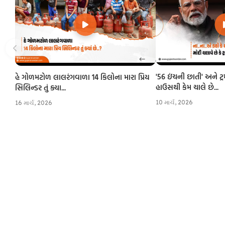
'56 ઇંચની છાતી' અને ટ્
હે ગોળમટોળ લાલરંગવાળા 14 કિલોના મારા પ્રિય
હાઉસથી કેમ ચાલે છે...
સિલિન્ડર તું ક્યા...
10 માર્ચ, 2026
16 માર્ચ, 2026