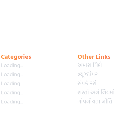
Categories
Other Links
Loading...
અમારા વિશે
Loading...
ન્યૂઝપેપર
Loading...
સંપર્ક કરો
Loading...
શરતો અને નિયમો
Loading...
ગોપનીયતા નીતિ
Loading...
પ્રીમિયમ પ્લાન