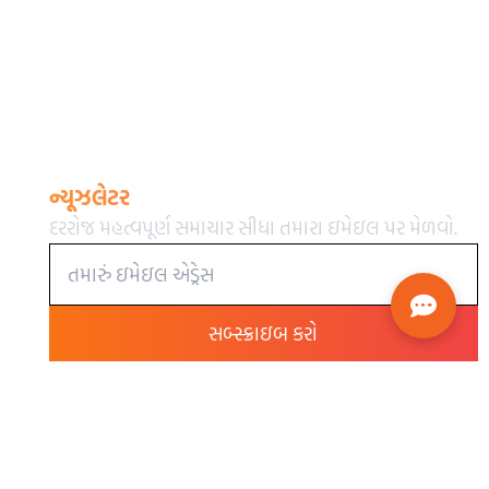
ન્યૂઝલેટર
દરરોજ મહત્વપૂર્ણ સમાચાર સીધા તમારા ઇમેઇલ પર મેળવો.
સબ્સ્ક્રાઇબ કરો