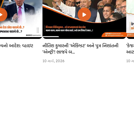
નીતિશ કુમારની 'એક્ઝિટ' અને પુત્ર નિશાંતની
'કેજ
રમ્પનો આદેશ: વ્હાઇટ
'એન્ટ્રી'! ભાજપે બ...
આટલી
10 માર્ચ, 2026
10 મ