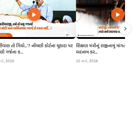
રીવાલ તો ગિયો...'? નીચલી કોર્ટના ચુકાદા પર
શિક્ષણ મંત્રીનું રાજીનામું માંગતા CJI
 ગર્જના ક...
બદનામ કર...
ાર્ચ, 2026
10 માર્ચ, 2026