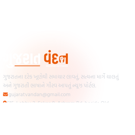
ગુજરાતના દરેક ખૂણેથી સમાચાર લાવતું, સત્યના માર્ગે ચાલતું
અને ગુજરાતી ભાષાને ગૌરવ આપતું ન્યૂઝ પોર્ટલ.
gujaratvandan@gmail.com
615, Lobby-2, Sakar-9, Ashram Rd, beside Old
Reserve Bank of India, Muslim Society,
Navrangpura, Ahmedabad, Gujarat 380009