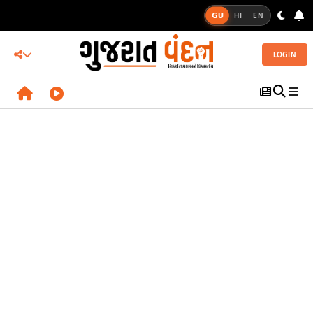
GU
HI
EN
LOGIN