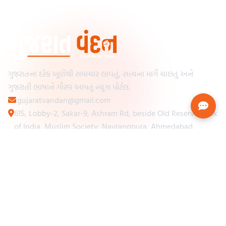
ગુજરાતના દરેક ખૂણેથી સમાચાર લાવતું, સત્યના માર્ગે ચાલતું અને
ગુજરાતી ભાષાને ગૌરવ આપતું ન્યૂઝ પોર્ટલ.
gujaratvandan@gmail.com
615, Lobby-2, Sakar-9, Ashram Rd, beside Old Reserve Bank
of India, Muslim Society, Navrangpura, Ahmedabad,
Gujarat 380009
Categories
Other Links
Loading...
અમારા વિશે
Loading...
ન્યૂઝપેપર
Loading...
સંપર્ક કરો
Loading...
શરતો અને નિયમો