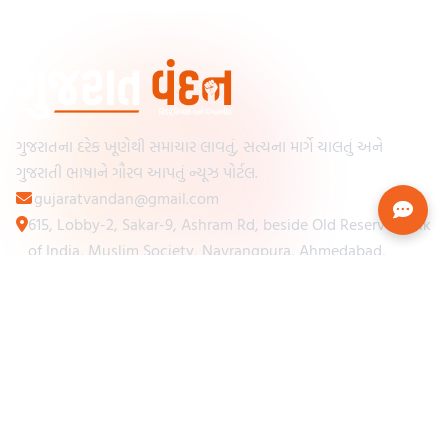
ગુજરાતના દરેક ખૂણેથી સમાચાર લાવતું, સત્યના માર્ગે ચાલતું અને
ગુજરાતી ભાષાને ગૌરવ આપતું ન્યૂઝ પોર્ટલ.
gujaratvandan@gmail.com
615, Lobby-2, Sakar-9, Ashram Rd, beside Old Reserve Bank
of India, Muslim Society, Navrangpura, Ahmedabad,
Gujarat 380009
Categories
Other Links
Loading...
અમારા વિશે
Loading...
ન્યૂઝપેપર
Loading...
સંપર્ક કરો
Loading...
શરતો અને નિયમો