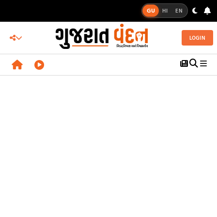
GU
HI
EN
LOGIN