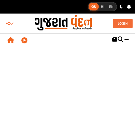
GU
HI
EN
LOGIN