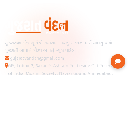
ગુજરાતના દરેક ખૂણેથી સમાચાર લાવતું, સત્યના માર્ગે ચાલતું અને
ગુજરાતી ભાષાને ગૌરવ આપતું ન્યૂઝ પોર્ટલ.
gujaratvandan@gmail.com
615, Lobby-2, Sakar-9, Ashram Rd, beside Old Reserve Bank
of India, Muslim Society, Navrangpura, Ahmedabad,
Gujarat 380009
Categories
Other Links
Loading...
અમારા વિશે
Loading...
ન્યૂઝપેપર
Loading...
સંપર્ક કરો
Loading...
શરતો અને નિયમો