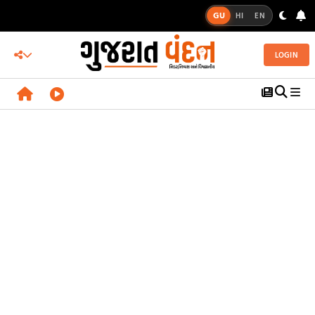
GU
HI
EN
LOGIN