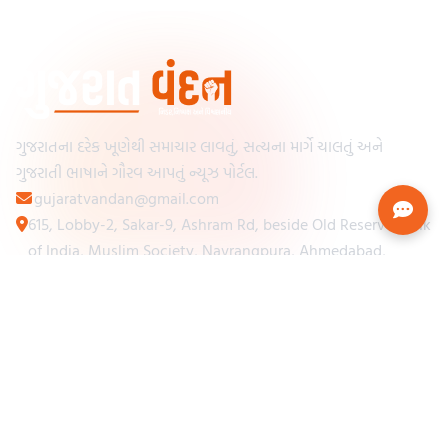
ગુજરાતના દરેક ખૂણેથી સમાચાર લાવતું, સત્યના માર્ગે ચાલતું અને
ગુજરાતી ભાષાને ગૌરવ આપતું ન્યૂઝ પોર્ટલ.
gujaratvandan@gmail.com
615, Lobby-2, Sakar-9, Ashram Rd, beside Old Reserve Bank
of India, Muslim Society, Navrangpura, Ahmedabad,
Gujarat 380009
Categories
Other Links
Loading...
અમારા વિશે
Loading...
ન્યૂઝપેપર
Loading...
સંપર્ક કરો
Loading...
શરતો અને નિયમો