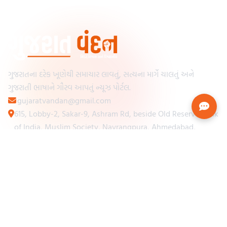
ગુજરાતના દરેક ખૂણેથી સમાચાર લાવતું, સત્યના માર્ગે ચાલતું અને
ગુજરાતી ભાષાને ગૌરવ આપતું ન્યૂઝ પોર્ટલ.
gujaratvandan@gmail.com
615, Lobby-2, Sakar-9, Ashram Rd, beside Old Reserve Bank
of India, Muslim Society, Navrangpura, Ahmedabad,
Gujarat 380009
Categories
Other Links
Loading...
અમારા વિશે
Loading...
ન્યૂઝપેપર
Loading...
સંપર્ક કરો
Loading...
શરતો અને નિયમો