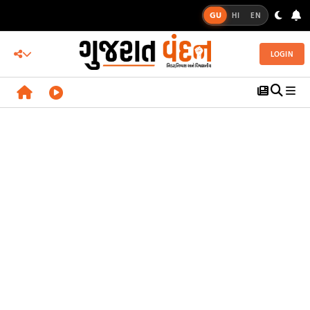
GU
HI
EN
LOGIN