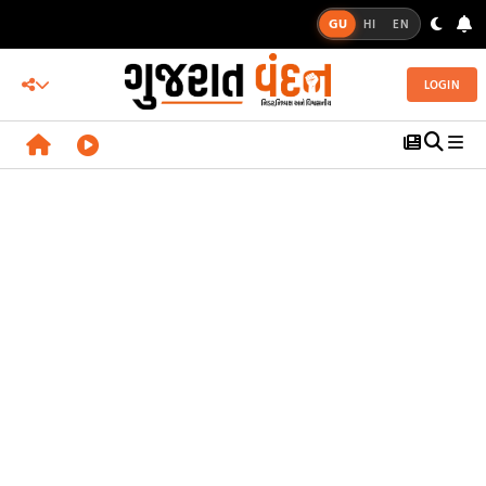
GU
HI
EN
LOGIN