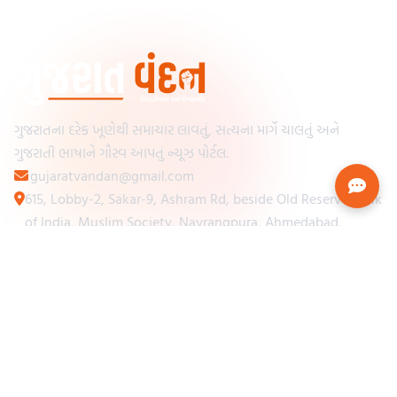
ગુજરાતના દરેક ખૂણેથી સમાચાર લાવતું, સત્યના માર્ગે ચાલતું અને
ગુજરાતી ભાષાને ગૌરવ આપતું ન્યૂઝ પોર્ટલ.
gujaratvandan@gmail.com
615, Lobby-2, Sakar-9, Ashram Rd, beside Old Reserve Bank
of India, Muslim Society, Navrangpura, Ahmedabad,
Gujarat 380009
Categories
Other Links
Loading...
અમારા વિશે
Loading...
ન્યૂઝપેપર
Loading...
સંપર્ક કરો
Loading...
શરતો અને નિયમો