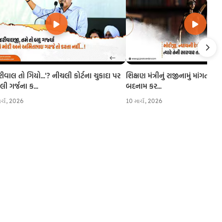
રીવાલ તો ગિયો...'? નીચલી કોર્ટના ચુકાદા પર
શિક્ષણ મંત્રીનું રાજીનામું માંગતા CJI
 ગર્જના ક...
બદનામ કર...
ાર્ચ, 2026
10 માર્ચ, 2026