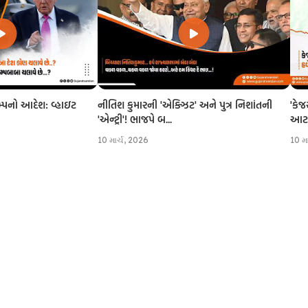
નીતિશ કુમારની 'એક્ઝિટ' અને પુત્ર નિશાંતની
'કેજ
રમ્પનો આદેશ: વ્હાઇટ
'એન્ટ્રી'! ભાજપે બ...
આટલી
10 માર્ચ, 2026
10 મ