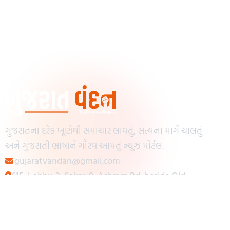
ગુજરાતના દરેક ખૂણેથી સમાચાર લાવતું, સત્યના માર્ગે ચાલતું
અને ગુજરાતી ભાષાને ગૌરવ આપતું ન્યૂઝ પોર્ટલ.
gujaratvandan@gmail.com
615, Lobby-2, Sakar-9, Ashram Rd, beside Old
Reserve Bank of India, Muslim Society,
Navrangpura, Ahmedabad, Gujarat 380009