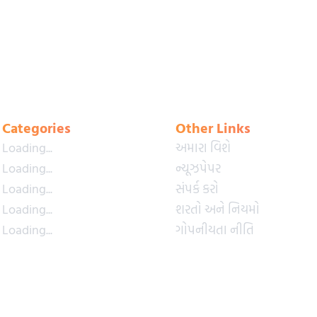
Categories
Other Links
Loading...
અમારા વિશે
Loading...
ન્યૂઝપેપર
Loading...
સંપર્ક કરો
Loading...
શરતો અને નિયમો
Loading...
ગોપનીયતા નીતિ
Loading...
પ્રીમિયમ પ્લાન