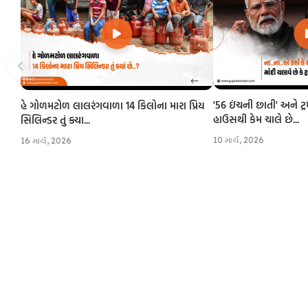
'56 ઇંચની છાતી' અને ટ્
હે ગોળમટોળ લાલરંગવાળા 14 કિલોના મારા પ્રિય
હાઉસથી કેમ ચાલે છે...
સિલિન્ડર તું ક્યા...
10 માર્ચ, 2026
16 માર્ચ, 2026