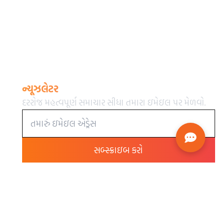
ન્યૂઝલેટર
દરરોજ મહત્વપૂર્ણ સમાચાર સીધા તમારા ઇમેઇલ પર મેળવો.
સબ્સ્ક્રાઇબ કરો