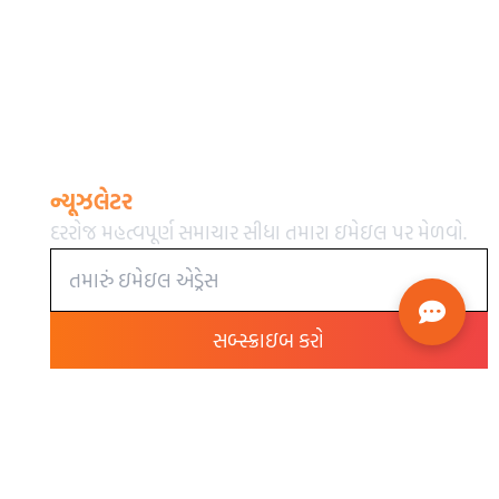
ન્યૂઝલેટર
દરરોજ મહત્વપૂર્ણ સમાચાર સીધા તમારા ઇમેઇલ પર મેળવો.
સબ્સ્ક્રાઇબ કરો