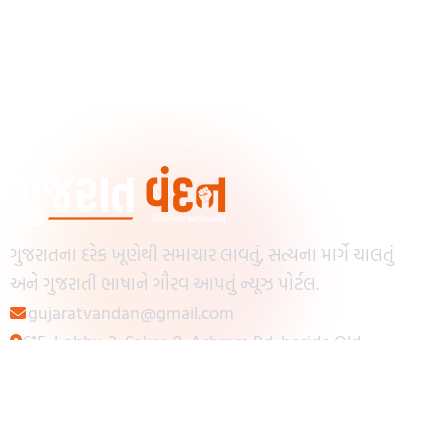
ગુજરાતના દરેક ખૂણેથી સમાચાર લાવતું, સત્યના માર્ગે ચાલતું
અને ગુજરાતી ભાષાને ગૌરવ આપતું ન્યૂઝ પોર્ટલ.
gujaratvandan@gmail.com
615, Lobby-2, Sakar-9, Ashram Rd, beside Old
Reserve Bank of India, Muslim Society,
Navrangpura, Ahmedabad, Gujarat 380009