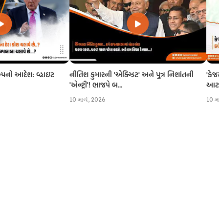
નીતિશ કુમારની 'એક્ઝિટ' અને પુત્ર નિશાંતની
'કેજ
રમ્પનો આદેશ: વ્હાઇટ
'એન્ટ્રી'! ભાજપે બ...
આટલી
10 માર્ચ, 2026
10 મ