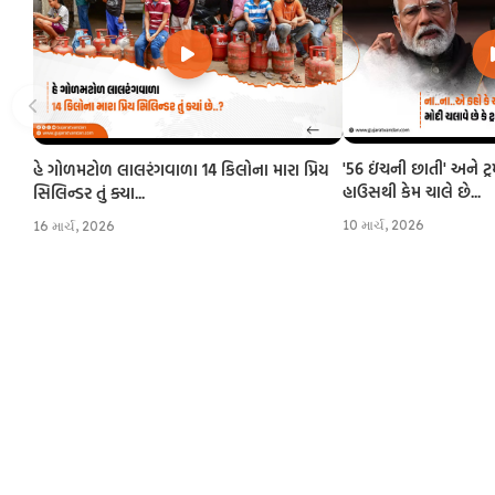
'56 ઇંચની છાતી' અને ટ્
હે ગોળમટોળ લાલરંગવાળા 14 કિલોના મારા પ્રિય
હાઉસથી કેમ ચાલે છે...
સિલિન્ડર તું ક્યા...
10 માર્ચ, 2026
16 માર્ચ, 2026