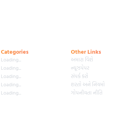
Categories
Other Links
Loading...
અમારા વિશે
Loading...
ન્યૂઝપેપર
Loading...
સંપર્ક કરો
Loading...
શરતો અને નિયમો
Loading...
ગોપનીયતા નીતિ
Loading...
પ્રીમિયમ પ્લાન