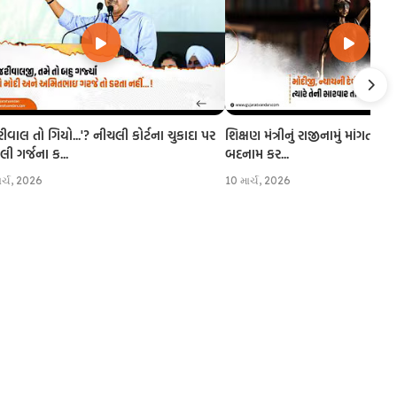
રીવાલ તો ગિયો...'? નીચલી કોર્ટના ચુકાદા પર
શિક્ષણ મંત્રીનું રાજીનામું માંગતા CJI
 ગર્જના ક...
બદનામ કર...
ાર્ચ, 2026
10 માર્ચ, 2026