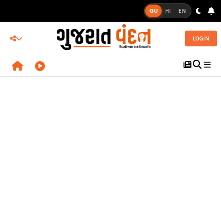
GU
HI
EN
LOGIN