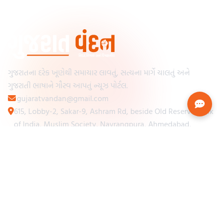
ગુજરાતના દરેક ખૂણેથી સમાચાર લાવતું, સત્યના માર્ગે ચાલતું અને
ગુજરાતી ભાષાને ગૌરવ આપતું ન્યૂઝ પોર્ટલ.
gujaratvandan@gmail.com
615, Lobby-2, Sakar-9, Ashram Rd, beside Old Reserve Bank
of India, Muslim Society, Navrangpura, Ahmedabad,
Gujarat 380009
Categories
Other Links
Loading...
અમારા વિશે
Loading...
ન્યૂઝપેપર
Loading...
સંપર્ક કરો
Loading...
શરતો અને નિયમો