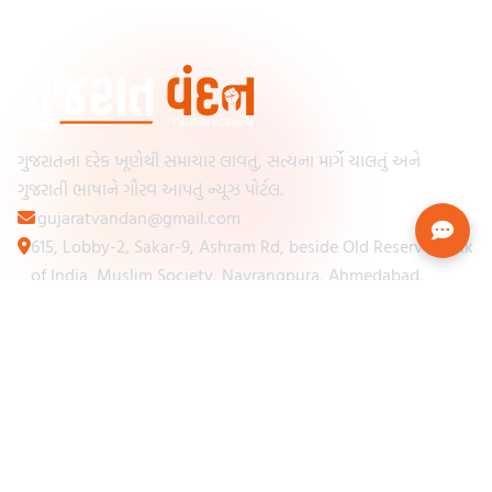
ગુજરાતના દરેક ખૂણેથી સમાચાર લાવતું, સત્યના માર્ગે ચાલતું અને
ગુજરાતી ભાષાને ગૌરવ આપતું ન્યૂઝ પોર્ટલ.
gujaratvandan@gmail.com
615, Lobby-2, Sakar-9, Ashram Rd, beside Old Reserve Bank
of India, Muslim Society, Navrangpura, Ahmedabad,
Gujarat 380009
Categories
Other Links
Loading...
અમારા વિશે
Loading...
ન્યૂઝપેપર
Loading...
સંપર્ક કરો
Loading...
શરતો અને નિયમો