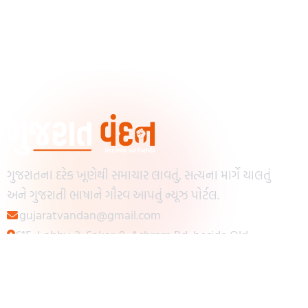
ગુજરાતના દરેક ખૂણેથી સમાચાર લાવતું, સત્યના માર્ગે ચાલતું
અને ગુજરાતી ભાષાને ગૌરવ આપતું ન્યૂઝ પોર્ટલ.
gujaratvandan@gmail.com
615, Lobby-2, Sakar-9, Ashram Rd, beside Old
Reserve Bank of India, Muslim Society,
Navrangpura, Ahmedabad, Gujarat 380009