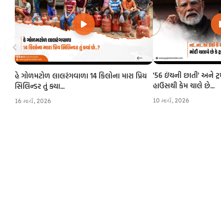
'56 ઇંચની છાતી' અને ટ્
હે ગોળમટોળ લાલરંગવાળા 14 કિલોના મારા પ્રિય
હાઉસથી કેમ ચાલે છે...
સિલિન્ડર તું ક્યા...
10 માર્ચ, 2026
16 માર્ચ, 2026