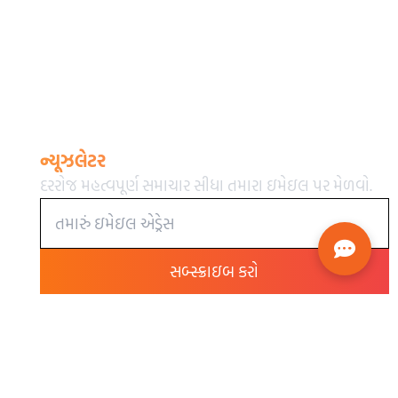
ન્યૂઝલેટર
દરરોજ મહત્વપૂર્ણ સમાચાર સીધા તમારા ઇમેઇલ પર મેળવો.
સબ્સ્ક્રાઇબ કરો