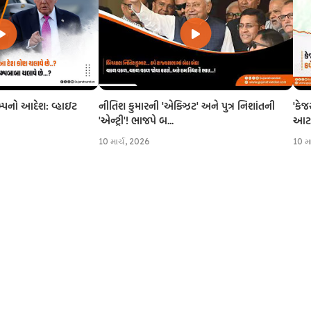
નીતિશ કુમારની 'એક્ઝિટ' અને પુત્ર નિશાંતની
'કેજ
રમ્પનો આદેશ: વ્હાઇટ
'એન્ટ્રી'! ભાજપે બ...
આટલી
10 માર્ચ, 2026
10 મ