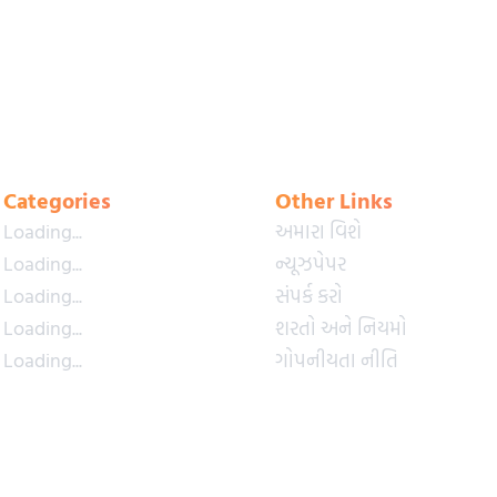
Categories
Other Links
Loading...
અમારા વિશે
Loading...
ન્યૂઝપેપર
Loading...
સંપર્ક કરો
Loading...
શરતો અને નિયમો
Loading...
ગોપનીયતા નીતિ
Loading...
પ્રીમિયમ પ્લાન