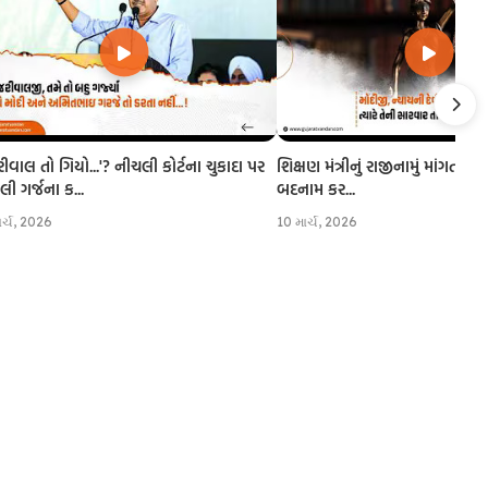
રીવાલ તો ગિયો...'? નીચલી કોર્ટના ચુકાદા પર
શિક્ષણ મંત્રીનું રાજીનામું માંગતા CJI
 ગર્જના ક...
બદનામ કર...
ાર્ચ, 2026
10 માર્ચ, 2026