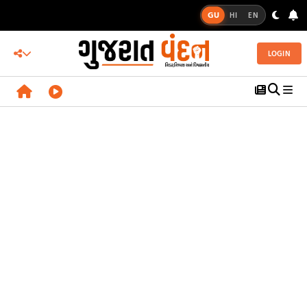
GU
HI
EN
LOGIN