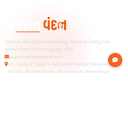
ગુજરાતના દરેક ખૂણેથી સમાચાર લાવતું, સત્યના માર્ગે ચાલતું અને
ગુજરાતી ભાષાને ગૌરવ આપતું ન્યૂઝ પોર્ટલ.
gujaratvandan@gmail.com
615, Lobby-2, Sakar-9, Ashram Rd, beside Old Reserve Bank
of India, Muslim Society, Navrangpura, Ahmedabad,
Gujarat 380009
Categories
Other Links
Loading...
અમારા વિશે
Loading...
ન્યૂઝપેપર
Loading...
સંપર્ક કરો
Loading...
શરતો અને નિયમો