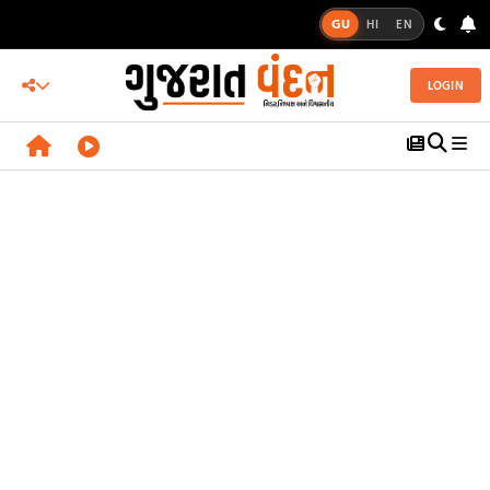
GU
HI
EN
LOGIN