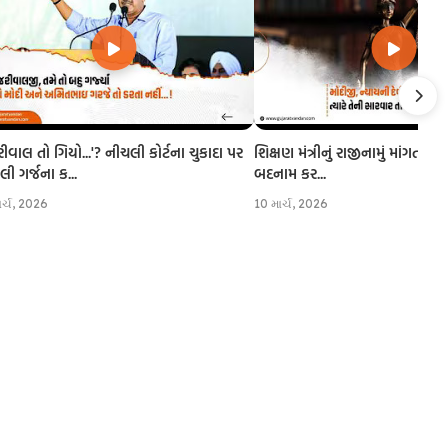
રીવાલ તો ગિયો...'? નીચલી કોર્ટના ચુકાદા પર
શિક્ષણ મંત્રીનું રાજીનામું માંગતા CJI
 ગર્જના ક...
બદનામ કર...
ાર્ચ, 2026
10 માર્ચ, 2026