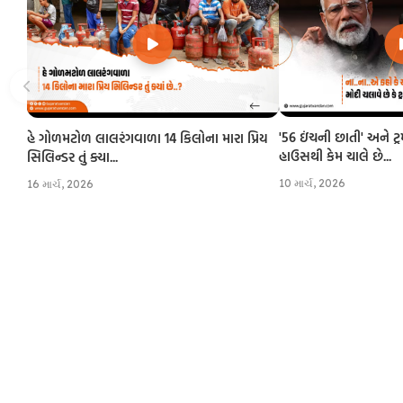
'56 ઇંચની છાતી' અને ટ્
હે ગોળમટોળ લાલરંગવાળા 14 કિલોના મારા પ્રિય
હાઉસથી કેમ ચાલે છે...
સિલિન્ડર તું ક્યા...
10 માર્ચ, 2026
16 માર્ચ, 2026