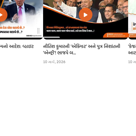
નીતિશ કુમારની 'એક્ઝિટ' અને પુત્ર નિશાંતની
'કેજ
રમ્પનો આદેશ: વ્હાઇટ
'એન્ટ્રી'! ભાજપે બ...
આટલી
10 માર્ચ, 2026
10 મ