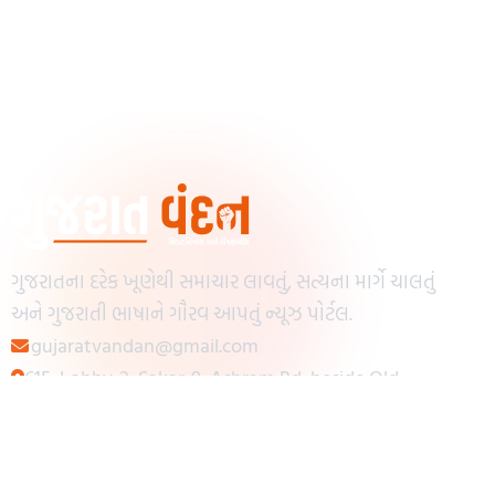
ગુજરાતના દરેક ખૂણેથી સમાચાર લાવતું, સત્યના માર્ગે ચાલતું
અને ગુજરાતી ભાષાને ગૌરવ આપતું ન્યૂઝ પોર્ટલ.
gujaratvandan@gmail.com
615, Lobby-2, Sakar-9, Ashram Rd, beside Old
Reserve Bank of India, Muslim Society,
Navrangpura, Ahmedabad, Gujarat 380009