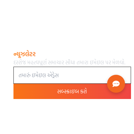
ન્યૂઝલેટર
દરરોજ મહત્વપૂર્ણ સમાચાર સીધા તમારા ઇમેઇલ પર મેળવો.
સબ્સ્ક્રાઇબ કરો