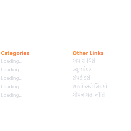
Categories
Other Links
Loading...
અમારા વિશે
Loading...
ન્યૂઝપેપર
Loading...
સંપર્ક કરો
Loading...
શરતો અને નિયમો
Loading...
ગોપનીયતા નીતિ
Loading...
પ્રીમિયમ પ્લાન