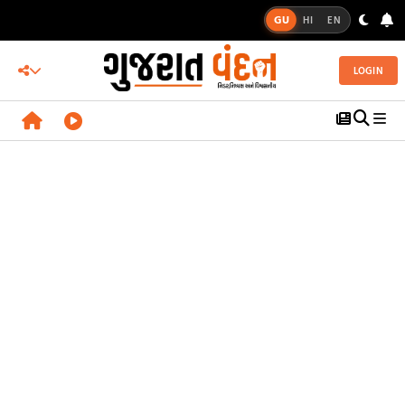
GU
HI
EN
LOGIN