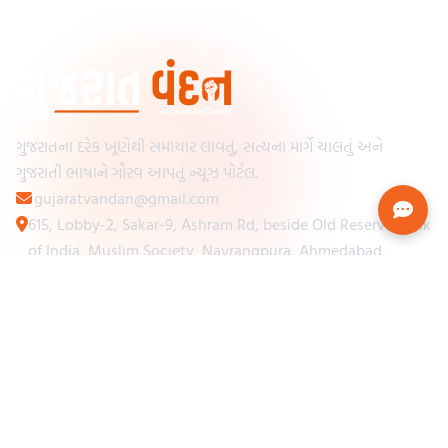
ગુજરાતના દરેક ખૂણેથી સમાચાર લાવતું, સત્યના માર્ગે ચાલતું અને
ગુજરાતી ભાષાને ગૌરવ આપતું ન્યૂઝ પોર્ટલ.
gujaratvandan@gmail.com
615, Lobby-2, Sakar-9, Ashram Rd, beside Old Reserve Bank
of India, Muslim Society, Navrangpura, Ahmedabad,
Gujarat 380009
Categories
Other Links
Loading...
અમારા વિશે
Loading...
ન્યૂઝપેપર
Loading...
સંપર્ક કરો
Loading...
શરતો અને નિયમો