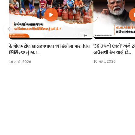
'56 ઇંચની છાતી' અને ટ્
હે ગોળમટોળ લાલરંગવાળા 14 કિલોના મારા પ્રિય
હાઉસથી કેમ ચાલે છે...
સિલિન્ડર તું ક્યા...
10 માર્ચ, 2026
16 માર્ચ, 2026