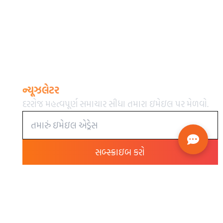
ન્યૂઝલેટર
દરરોજ મહત્વપૂર્ણ સમાચાર સીધા તમારા ઇમેઇલ પર મેળવો.
સબ્સ્ક્રાઇબ કરો