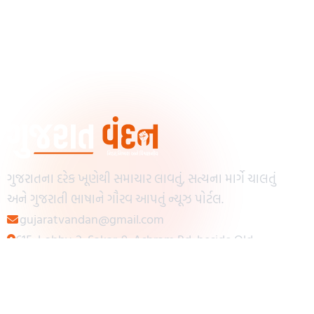
ગુજરાતના દરેક ખૂણેથી સમાચાર લાવતું, સત્યના માર્ગે ચાલતું
અને ગુજરાતી ભાષાને ગૌરવ આપતું ન્યૂઝ પોર્ટલ.
gujaratvandan@gmail.com
615, Lobby-2, Sakar-9, Ashram Rd, beside Old
Reserve Bank of India, Muslim Society,
Navrangpura, Ahmedabad, Gujarat 380009