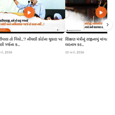
રીવાલ તો ગિયો...'? નીચલી કોર્ટના ચુકાદા પર
શિક્ષણ મંત્રીનું રાજીનામું માંગતા CJI
 ગર્જના ક...
બદનામ કર...
ાર્ચ, 2026
10 માર્ચ, 2026