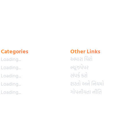
Categories
Other Links
Loading...
અમારા વિશે
Loading...
ન્યૂઝપેપર
Loading...
સંપર્ક કરો
Loading...
શરતો અને નિયમો
Loading...
ગોપનીયતા નીતિ
Loading...
પ્રીમિયમ પ્લાન