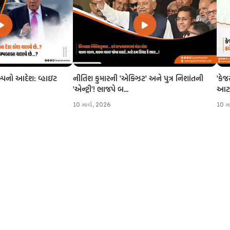
નીતિશ કુમારની 'એક્ઝિટ' અને પુત્ર નિશાંતની
'કેજ
રમ્પનો આદેશ: વ્હાઇટ
'એન્ટ્રી'! ભાજપે બ...
આટલી
10 માર્ચ, 2026
10 મ