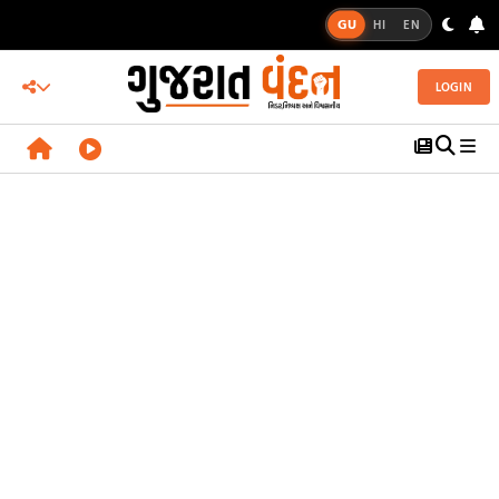
GU
HI
EN
LOGIN