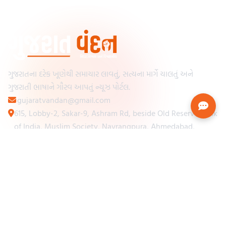
ગુજરાતના દરેક ખૂણેથી સમાચાર લાવતું, સત્યના માર્ગે ચાલતું અને
ગુજરાતી ભાષાને ગૌરવ આપતું ન્યૂઝ પોર્ટલ.
gujaratvandan@gmail.com
615, Lobby-2, Sakar-9, Ashram Rd, beside Old Reserve Bank
of India, Muslim Society, Navrangpura, Ahmedabad,
Gujarat 380009
Categories
Other Links
Loading...
અમારા વિશે
Loading...
ન્યૂઝપેપર
Loading...
સંપર્ક કરો
Loading...
શરતો અને નિયમો