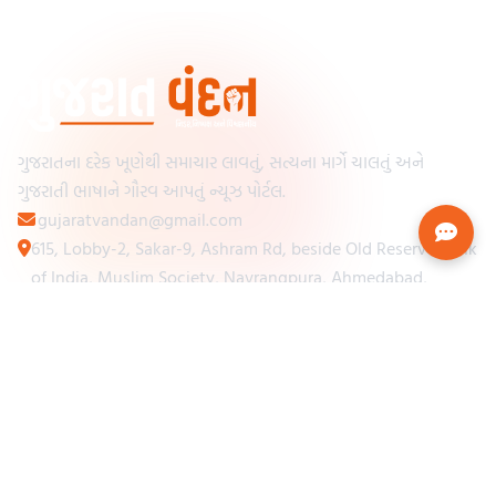
ગુજરાતના દરેક ખૂણેથી સમાચાર લાવતું, સત્યના માર્ગે ચાલતું અને
ગુજરાતી ભાષાને ગૌરવ આપતું ન્યૂઝ પોર્ટલ.
gujaratvandan@gmail.com
615, Lobby-2, Sakar-9, Ashram Rd, beside Old Reserve Bank
of India, Muslim Society, Navrangpura, Ahmedabad,
Gujarat 380009
Categories
Other Links
Loading...
અમારા વિશે
Loading...
ન્યૂઝપેપર
Loading...
સંપર્ક કરો
Loading...
શરતો અને નિયમો