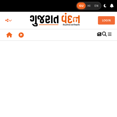
GU
HI
EN
LOGIN