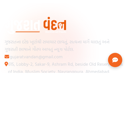
ગુજરાતના દરેક ખૂણેથી સમાચાર લાવતું, સત્યના માર્ગે ચાલતું અને
ગુજરાતી ભાષાને ગૌરવ આપતું ન્યૂઝ પોર્ટલ.
gujaratvandan@gmail.com
615, Lobby-2, Sakar-9, Ashram Rd, beside Old Reserve Bank
of India, Muslim Society, Navrangpura, Ahmedabad,
Gujarat 380009
Categories
Other Links
Loading...
અમારા વિશે
Loading...
ન્યૂઝપેપર
Loading...
સંપર્ક કરો
Loading...
શરતો અને નિયમો