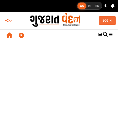
GU
HI
EN
LOGIN