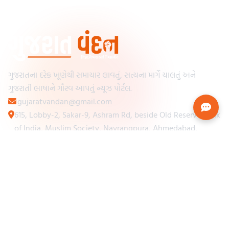
ગુજરાતના દરેક ખૂણેથી સમાચાર લાવતું, સત્યના માર્ગે ચાલતું અને
ગુજરાતી ભાષાને ગૌરવ આપતું ન્યૂઝ પોર્ટલ.
gujaratvandan@gmail.com
615, Lobby-2, Sakar-9, Ashram Rd, beside Old Reserve Bank
of India, Muslim Society, Navrangpura, Ahmedabad,
Gujarat 380009
Categories
Other Links
Loading...
અમારા વિશે
Loading...
ન્યૂઝપેપર
Loading...
સંપર્ક કરો
Loading...
શરતો અને નિયમો