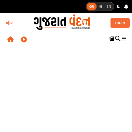
GU
HI
EN
LOGIN