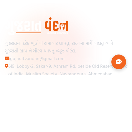
ગુજરાતના દરેક ખૂણેથી સમાચાર લાવતું, સત્યના માર્ગે ચાલતું અને
ગુજરાતી ભાષાને ગૌરવ આપતું ન્યૂઝ પોર્ટલ.
gujaratvandan@gmail.com
615, Lobby-2, Sakar-9, Ashram Rd, beside Old Reserve Bank
of India, Muslim Society, Navrangpura, Ahmedabad,
Gujarat 380009
Categories
Other Links
Loading...
અમારા વિશે
Loading...
ન્યૂઝપેપર
Loading...
સંપર્ક કરો
Loading...
શરતો અને નિયમો