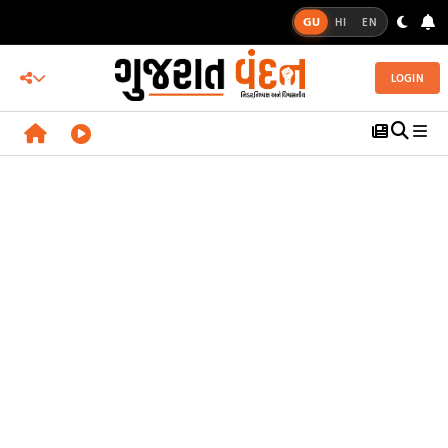
GU
HI
EN
LOGIN