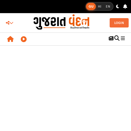
GU
HI
EN
LOGIN