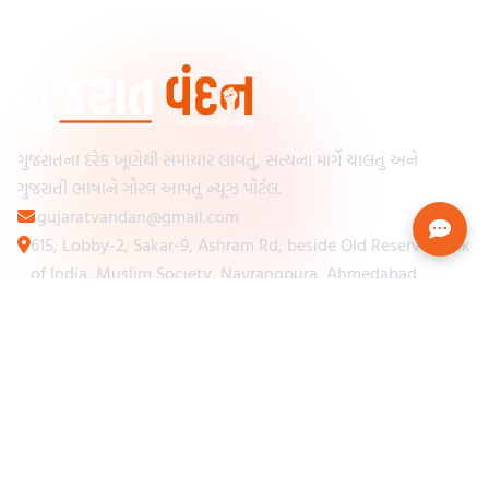
ગુજરાતના દરેક ખૂણેથી સમાચાર લાવતું, સત્યના માર્ગે ચાલતું અને
ગુજરાતી ભાષાને ગૌરવ આપતું ન્યૂઝ પોર્ટલ.
gujaratvandan@gmail.com
615, Lobby-2, Sakar-9, Ashram Rd, beside Old Reserve Bank
of India, Muslim Society, Navrangpura, Ahmedabad,
Gujarat 380009
Categories
Other Links
Loading...
અમારા વિશે
Loading...
ન્યૂઝપેપર
Loading...
સંપર્ક કરો
Loading...
શરતો અને નિયમો