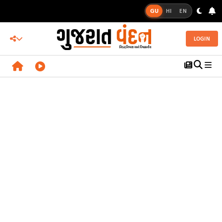
GU
HI
EN
LOGIN