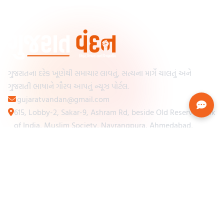
ગુજરાતના દરેક ખૂણેથી સમાચાર લાવતું, સત્યના માર્ગે ચાલતું અને
ગુજરાતી ભાષાને ગૌરવ આપતું ન્યૂઝ પોર્ટલ.
gujaratvandan@gmail.com
615, Lobby-2, Sakar-9, Ashram Rd, beside Old Reserve Bank
of India, Muslim Society, Navrangpura, Ahmedabad,
Gujarat 380009
Categories
Other Links
Loading...
અમારા વિશે
Loading...
ન્યૂઝપેપર
Loading...
સંપર્ક કરો
Loading...
શરતો અને નિયમો