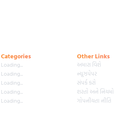
Categories
Other Links
Loading...
અમારા વિશે
Loading...
ન્યૂઝપેપર
Loading...
સંપર્ક કરો
Loading...
શરતો અને નિયમો
Loading...
ગોપનીયતા નીતિ
Loading...
પ્રીમિયમ પ્લાન