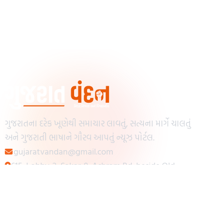
ગુજરાતના દરેક ખૂણેથી સમાચાર લાવતું, સત્યના માર્ગે ચાલતું
અને ગુજરાતી ભાષાને ગૌરવ આપતું ન્યૂઝ પોર્ટલ.
gujaratvandan@gmail.com
615, Lobby-2, Sakar-9, Ashram Rd, beside Old
Reserve Bank of India, Muslim Society,
Navrangpura, Ahmedabad, Gujarat 380009