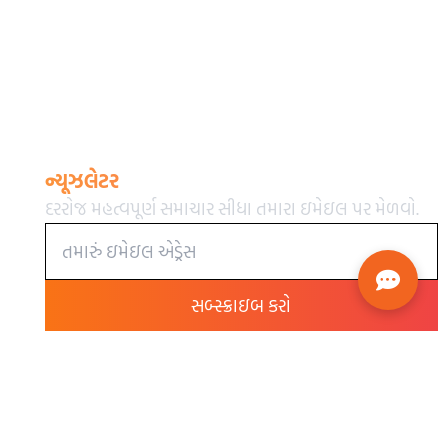
ન્યૂઝલેટર
દરરોજ મહત્વપૂર્ણ સમાચાર સીધા તમારા ઇમેઇલ પર મેળવો.
સબ્સ્ક્રાઇબ કરો