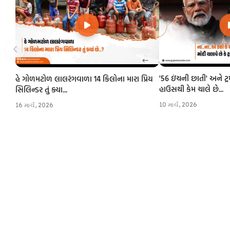
'56 ઇંચની છાતી' અને ટ્
હે ગોળમટોળ લાલરંગવાળા 14 કિલોના મારા પ્રિય
હાઉસથી કેમ ચાલે છે...
સિલિન્ડર તું ક્યા...
10 માર્ચ, 2026
16 માર્ચ, 2026