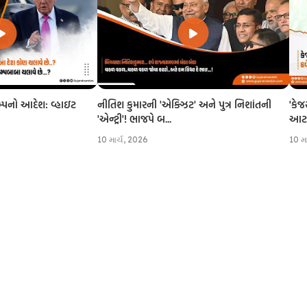
નીતિશ કુમારની 'એક્ઝિટ' અને પુત્ર નિશાંતની
'કેજ
રમ્પનો આદેશ: વ્હાઇટ
'એન્ટ્રી'! ભાજપે બ...
આટલી
10 માર્ચ, 2026
10 મ