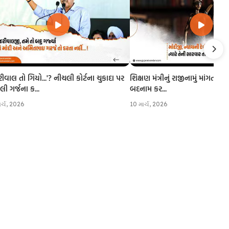
રીવાલ તો ગિયો...'? નીચલી કોર્ટના ચુકાદા પર
શિક્ષણ મંત્રીનું રાજીનામું માંગતા CJI
 ગર્જના ક...
બદનામ કર...
ાર્ચ, 2026
10 માર્ચ, 2026