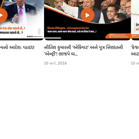
નીતિશ કુમારની 'એક્ઝિટ' અને પુત્ર નિશાંતની
'કેજ
રમ્પનો આદેશ: વ્હાઇટ
'એન્ટ્રી'! ભાજપે બ...
આટલી
10 માર્ચ, 2026
10 મ