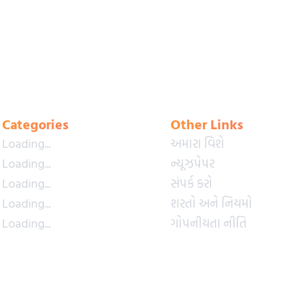
Categories
Other Links
Loading...
અમારા વિશે
Loading...
ન્યૂઝપેપર
Loading...
સંપર્ક કરો
Loading...
શરતો અને નિયમો
Loading...
ગોપનીયતા નીતિ
Loading...
પ્રીમિયમ પ્લાન