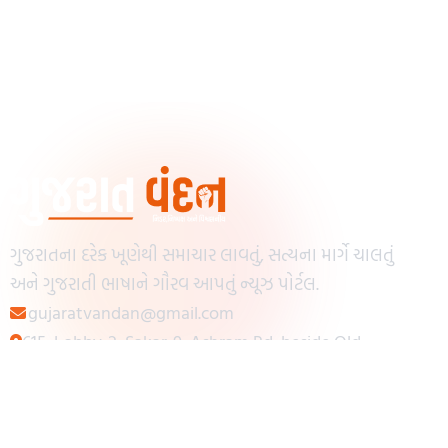
ગુજરાતના દરેક ખૂણેથી સમાચાર લાવતું, સત્યના માર્ગે ચાલતું
અને ગુજરાતી ભાષાને ગૌરવ આપતું ન્યૂઝ પોર્ટલ.
gujaratvandan@gmail.com
615, Lobby-2, Sakar-9, Ashram Rd, beside Old
Reserve Bank of India, Muslim Society,
Navrangpura, Ahmedabad, Gujarat 380009