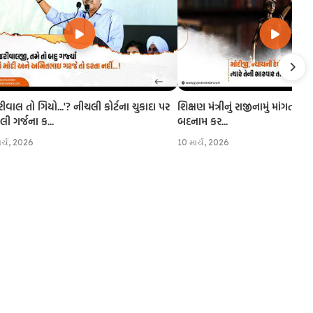
રીવાલ તો ગિયો...'? નીચલી કોર્ટના ચુકાદા પર
શિક્ષણ મંત્રીનું રાજીનામું માંગતા CJI
 ગર્જના ક...
બદનામ કર...
ાર્ચ, 2026
10 માર્ચ, 2026