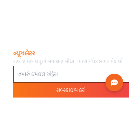
ન્યૂઝલેટર
દરરોજ મહત્વપૂર્ણ સમાચાર સીધા તમારા ઇમેઇલ પર મેળવો.
સબ્સ્ક્રાઇબ કરો