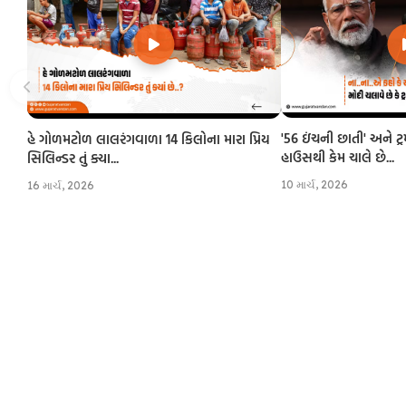
'56 ઇંચની છાતી' અને ટ્
હે ગોળમટોળ લાલરંગવાળા 14 કિલોના મારા પ્રિય
હાઉસથી કેમ ચાલે છે...
સિલિન્ડર તું ક્યા...
10 માર્ચ, 2026
16 માર્ચ, 2026