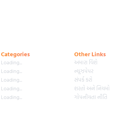
Categories
Other Links
Loading...
અમારા વિશે
Loading...
ન્યૂઝપેપર
Loading...
સંપર્ક કરો
Loading...
શરતો અને નિયમો
Loading...
ગોપનીયતા નીતિ
Loading...
પ્રીમિયમ પ્લાન