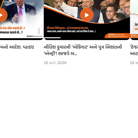
નીતિશ કુમારની 'એક્ઝિટ' અને પુત્ર નિશાંતની
'કેજ
રમ્પનો આદેશ: વ્હાઇટ
'એન્ટ્રી'! ભાજપે બ...
આટલી
10 માર્ચ, 2026
10 મ