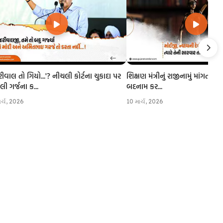
રીવાલ તો ગિયો...'? નીચલી કોર્ટના ચુકાદા પર
શિક્ષણ મંત્રીનું રાજીનામું માંગતા CJI
 ગર્જના ક...
બદનામ કર...
ાર્ચ, 2026
10 માર્ચ, 2026