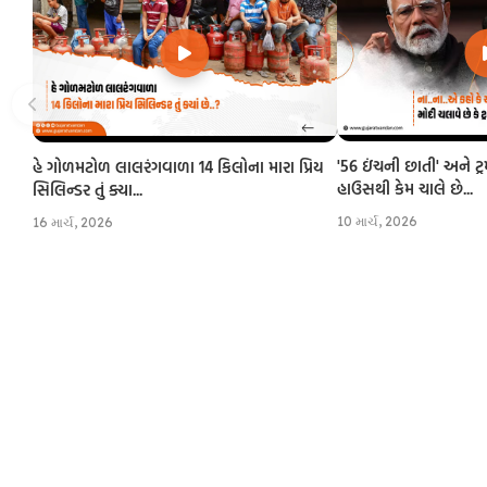
'56 ઇંચની છાતી' અને ટ્
હે ગોળમટોળ લાલરંગવાળા 14 કિલોના મારા પ્રિય
હાઉસથી કેમ ચાલે છે...
સિલિન્ડર તું ક્યા...
10 માર્ચ, 2026
16 માર્ચ, 2026