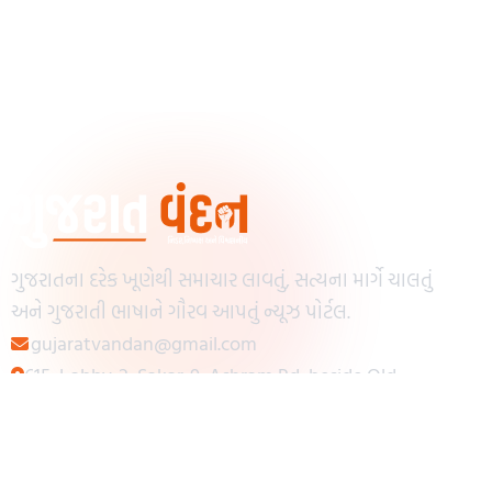
ગુજરાતના દરેક ખૂણેથી સમાચાર લાવતું, સત્યના માર્ગે ચાલતું
અને ગુજરાતી ભાષાને ગૌરવ આપતું ન્યૂઝ પોર્ટલ.
gujaratvandan@gmail.com
615, Lobby-2, Sakar-9, Ashram Rd, beside Old
Reserve Bank of India, Muslim Society,
Navrangpura, Ahmedabad, Gujarat 380009