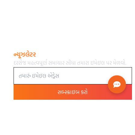
ન્યૂઝલેટર
દરરોજ મહત્વપૂર્ણ સમાચાર સીધા તમારા ઇમેઇલ પર મેળવો.
સબ્સ્ક્રાઇબ કરો