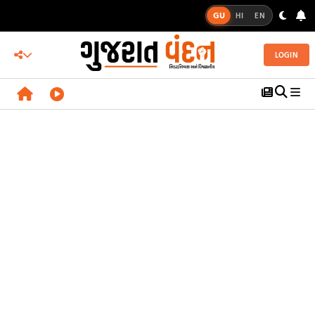
GU
HI
EN
LOGIN