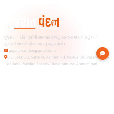
ગુજરાતના દરેક ખૂણેથી સમાચાર લાવતું, સત્યના માર્ગે ચાલતું અને
ગુજરાતી ભાષાને ગૌરવ આપતું ન્યૂઝ પોર્ટલ.
gujaratvandan@gmail.com
615, Lobby-2, Sakar-9, Ashram Rd, beside Old Reserve Bank
of India, Muslim Society, Navrangpura, Ahmedabad,
Gujarat 380009
Categories
Other Links
Loading...
અમારા વિશે
Loading...
ન્યૂઝપેપર
Loading...
સંપર્ક કરો
Loading...
શરતો અને નિયમો