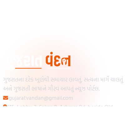
ગુજરાતના દરેક ખૂણેથી સમાચાર લાવતું, સત્યના માર્ગે ચાલતું
અને ગુજરાતી ભાષાને ગૌરવ આપતું ન્યૂઝ પોર્ટલ.
gujaratvandan@gmail.com
615, Lobby-2, Sakar-9, Ashram Rd, beside Old
Reserve Bank of India, Muslim Society,
Navrangpura, Ahmedabad, Gujarat 380009