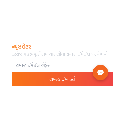
ન્યૂઝલેટર
દરરોજ મહત્વપૂર્ણ સમાચાર સીધા તમારા ઇમેઇલ પર મેળવો.
સબ્સ્ક્રાઇબ કરો