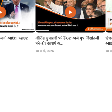
નીતિશ કુમારની 'એક્ઝિટ' અને પુત્ર નિશાંતની
'કેજ
રમ્પનો આદેશ: વ્હાઇટ
'એન્ટ્રી'! ભાજપે બ...
આટલી
10 માર્ચ, 2026
10 મ