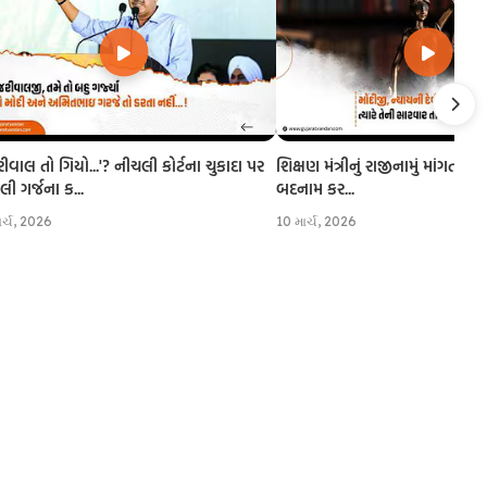
રીવાલ તો ગિયો...'? નીચલી કોર્ટના ચુકાદા પર
શિક્ષણ મંત્રીનું રાજીનામું માંગતા CJI
 ગર્જના ક...
બદનામ કર...
ાર્ચ, 2026
10 માર્ચ, 2026