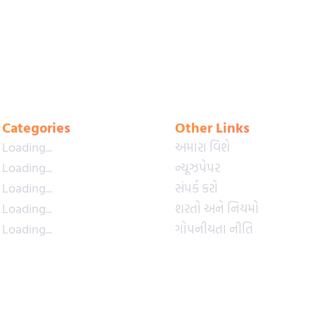
Categories
Other Links
Loading...
અમારા વિશે
Loading...
ન્યૂઝપેપર
Loading...
સંપર્ક કરો
Loading...
શરતો અને નિયમો
Loading...
ગોપનીયતા નીતિ
Loading...
પ્રીમિયમ પ્લાન