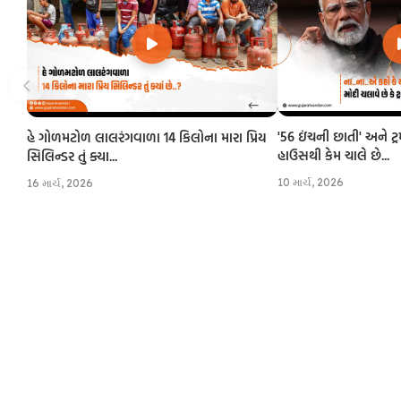
'56 ઇંચની છાતી' અને ટ્
હે ગોળમટોળ લાલરંગવાળા 14 કિલોના મારા પ્રિય
હાઉસથી કેમ ચાલે છે...
સિલિન્ડર તું ક્યા...
10 માર્ચ, 2026
16 માર્ચ, 2026