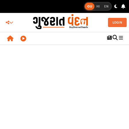
GU
HI
EN
LOGIN