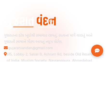
ગુજરાતના દરેક ખૂણેથી સમાચાર લાવતું, સત્યના માર્ગે ચાલતું અને
ગુજરાતી ભાષાને ગૌરવ આપતું ન્યૂઝ પોર્ટલ.
gujaratvandan@gmail.com
615, Lobby-2, Sakar-9, Ashram Rd, beside Old Reserve Bank
of India, Muslim Society, Navrangpura, Ahmedabad,
Gujarat 380009
Categories
Other Links
Loading...
અમારા વિશે
Loading...
ન્યૂઝપેપર
Loading...
સંપર્ક કરો
Loading...
શરતો અને નિયમો