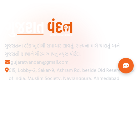
ગુજરાતના દરેક ખૂણેથી સમાચાર લાવતું, સત્યના માર્ગે ચાલતું અને
ગુજરાતી ભાષાને ગૌરવ આપતું ન્યૂઝ પોર્ટલ.
gujaratvandan@gmail.com
615, Lobby-2, Sakar-9, Ashram Rd, beside Old Reserve Bank
of India, Muslim Society, Navrangpura, Ahmedabad,
Gujarat 380009
Categories
Other Links
Loading...
અમારા વિશે
Loading...
ન્યૂઝપેપર
Loading...
સંપર્ક કરો
Loading...
શરતો અને નિયમો