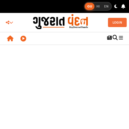
GU
HI
EN
LOGIN