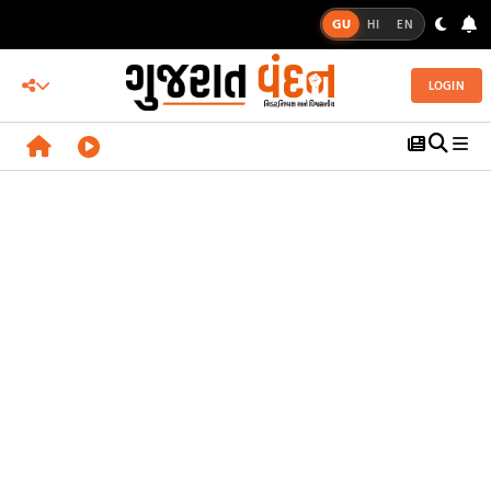
GU
HI
EN
LOGIN