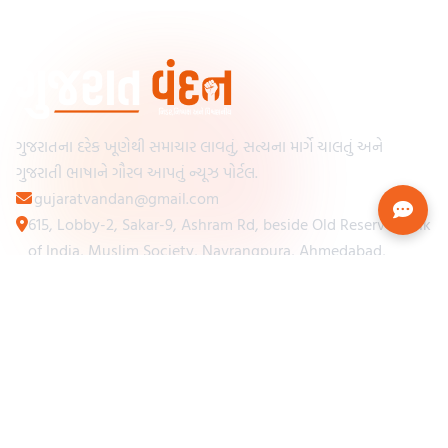
ગુજરાતના દરેક ખૂણેથી સમાચાર લાવતું, સત્યના માર્ગે ચાલતું અને
ગુજરાતી ભાષાને ગૌરવ આપતું ન્યૂઝ પોર્ટલ.
gujaratvandan@gmail.com
615, Lobby-2, Sakar-9, Ashram Rd, beside Old Reserve Bank
of India, Muslim Society, Navrangpura, Ahmedabad,
Gujarat 380009
Categories
Other Links
Loading...
અમારા વિશે
Loading...
ન્યૂઝપેપર
Loading...
સંપર્ક કરો
Loading...
શરતો અને નિયમો