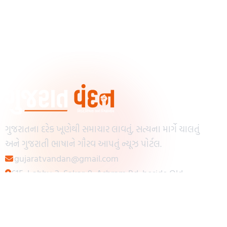
ગુજરાતના દરેક ખૂણેથી સમાચાર લાવતું, સત્યના માર્ગે ચાલતું
અને ગુજરાતી ભાષાને ગૌરવ આપતું ન્યૂઝ પોર્ટલ.
gujaratvandan@gmail.com
615, Lobby-2, Sakar-9, Ashram Rd, beside Old
Reserve Bank of India, Muslim Society,
Navrangpura, Ahmedabad, Gujarat 380009