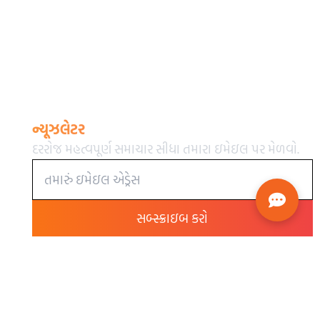
ન્યૂઝલેટર
દરરોજ મહત્વપૂર્ણ સમાચાર સીધા તમારા ઇમેઇલ પર મેળવો.
સબ્સ્ક્રાઇબ કરો