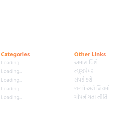
Categories
Other Links
Loading...
અમારા વિશે
Loading...
ન્યૂઝપેપર
Loading...
સંપર્ક કરો
Loading...
શરતો અને નિયમો
Loading...
ગોપનીયતા નીતિ
Loading...
પ્રીમિયમ પ્લાન