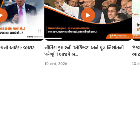
નીતિશ કુમારની 'એક્ઝિટ' અને પુત્ર નિશાંતની
'કેજ
રમ્પનો આદેશ: વ્હાઇટ
'એન્ટ્રી'! ભાજપે બ...
આટલી
10 માર્ચ, 2026
10 મ