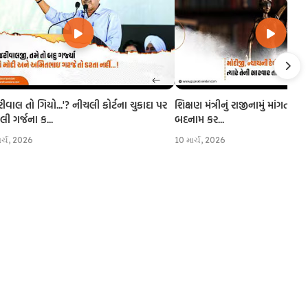
રીવાલ તો ગિયો...'? નીચલી કોર્ટના ચુકાદા પર
શિક્ષણ મંત્રીનું રાજીનામું માંગતા CJI
 ગર્જના ક...
બદનામ કર...
ાર્ચ, 2026
10 માર્ચ, 2026