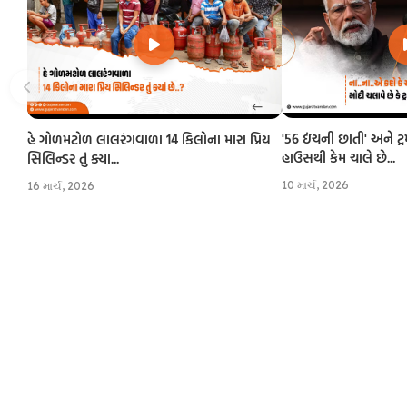
'56 ઇંચની છાતી' અને ટ્
હે ગોળમટોળ લાલરંગવાળા 14 કિલોના મારા પ્રિય
હાઉસથી કેમ ચાલે છે...
સિલિન્ડર તું ક્યા...
10 માર્ચ, 2026
16 માર્ચ, 2026