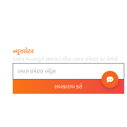
ન્યૂઝલેટર
દરરોજ મહત્વપૂર્ણ સમાચાર સીધા તમારા ઇમેઇલ પર મેળવો.
સબ્સ્ક્રાઇબ કરો