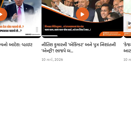
નીતિશ કુમારની 'એક્ઝિટ' અને પુત્ર નિશાંતની
'કેજ
રમ્પનો આદેશ: વ્હાઇટ
'એન્ટ્રી'! ભાજપે બ...
આટલી
10 માર્ચ, 2026
10 મ