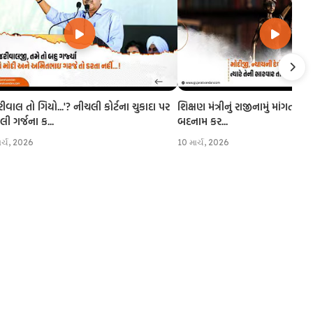
રીવાલ તો ગિયો...'? નીચલી કોર્ટના ચુકાદા પર
શિક્ષણ મંત્રીનું રાજીનામું માંગતા CJI
 ગર્જના ક...
બદનામ કર...
ાર્ચ, 2026
10 માર્ચ, 2026