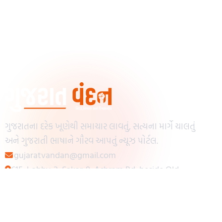
ગુજરાતના દરેક ખૂણેથી સમાચાર લાવતું, સત્યના માર્ગે ચાલતું
અને ગુજરાતી ભાષાને ગૌરવ આપતું ન્યૂઝ પોર્ટલ.
gujaratvandan@gmail.com
615, Lobby-2, Sakar-9, Ashram Rd, beside Old
Reserve Bank of India, Muslim Society,
Navrangpura, Ahmedabad, Gujarat 380009