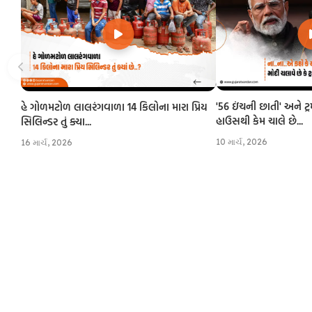
'56 ઇંચની છાતી' અને ટ્
હે ગોળમટોળ લાલરંગવાળા 14 કિલોના મારા પ્રિય
હાઉસથી કેમ ચાલે છે...
સિલિન્ડર તું ક્યા...
10 માર્ચ, 2026
16 માર્ચ, 2026