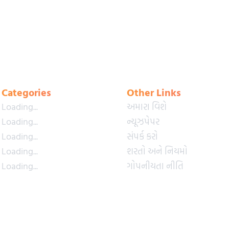
Categories
Other Links
Loading...
અમારા વિશે
Loading...
ન્યૂઝપેપર
Loading...
સંપર્ક કરો
Loading...
શરતો અને નિયમો
Loading...
ગોપનીયતા નીતિ
Loading...
પ્રીમિયમ પ્લાન