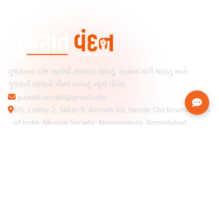
ગુજરાતના દરેક ખૂણેથી સમાચાર લાવતું, સત્યના માર્ગે ચાલતું અને
ગુજરાતી ભાષાને ગૌરવ આપતું ન્યૂઝ પોર્ટલ.
gujaratvandan@gmail.com
615, Lobby-2, Sakar-9, Ashram Rd, beside Old Reserve Bank
of India, Muslim Society, Navrangpura, Ahmedabad,
Gujarat 380009
Categories
Other Links
Loading...
અમારા વિશે
Loading...
ન્યૂઝપેપર
Loading...
સંપર્ક કરો
Loading...
શરતો અને નિયમો