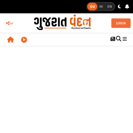
GU
HI
EN
LOGIN