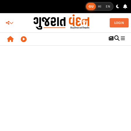
GU
HI
EN
LOGIN