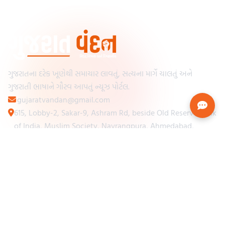
ગુજરાતના દરેક ખૂણેથી સમાચાર લાવતું, સત્યના માર્ગે ચાલતું અને
ગુજરાતી ભાષાને ગૌરવ આપતું ન્યૂઝ પોર્ટલ.
gujaratvandan@gmail.com
615, Lobby-2, Sakar-9, Ashram Rd, beside Old Reserve Bank
of India, Muslim Society, Navrangpura, Ahmedabad,
Gujarat 380009
Categories
Other Links
Loading...
અમારા વિશે
Loading...
ન્યૂઝપેપર
Loading...
સંપર્ક કરો
Loading...
શરતો અને નિયમો