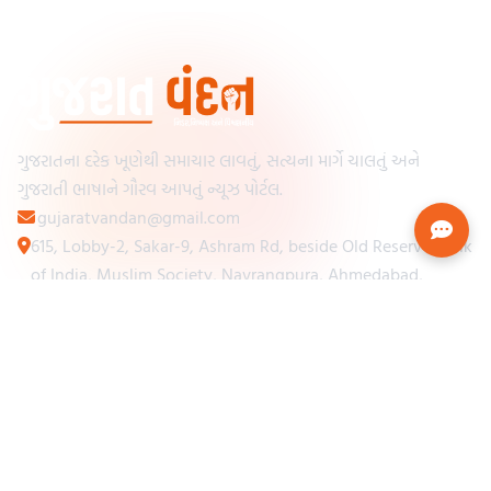
ગુજરાતના દરેક ખૂણેથી સમાચાર લાવતું, સત્યના માર્ગે ચાલતું અને
ગુજરાતી ભાષાને ગૌરવ આપતું ન્યૂઝ પોર્ટલ.
gujaratvandan@gmail.com
615, Lobby-2, Sakar-9, Ashram Rd, beside Old Reserve Bank
of India, Muslim Society, Navrangpura, Ahmedabad,
Gujarat 380009
Categories
Other Links
Loading...
અમારા વિશે
Loading...
ન્યૂઝપેપર
Loading...
સંપર્ક કરો
Loading...
શરતો અને નિયમો