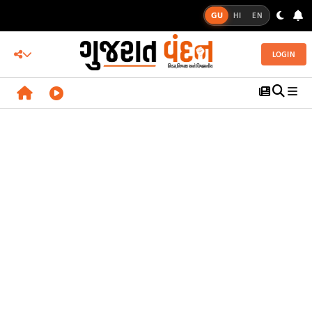
GU
HI
EN
LOGIN