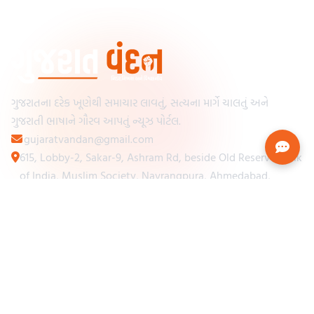
ગુજરાતના દરેક ખૂણેથી સમાચાર લાવતું, સત્યના માર્ગે ચાલતું અને
ગુજરાતી ભાષાને ગૌરવ આપતું ન્યૂઝ પોર્ટલ.
gujaratvandan@gmail.com
615, Lobby-2, Sakar-9, Ashram Rd, beside Old Reserve Bank
of India, Muslim Society, Navrangpura, Ahmedabad,
Gujarat 380009
Categories
Other Links
Loading...
અમારા વિશે
Loading...
ન્યૂઝપેપર
Loading...
સંપર્ક કરો
Loading...
શરતો અને નિયમો