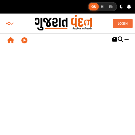
GU
HI
EN
LOGIN