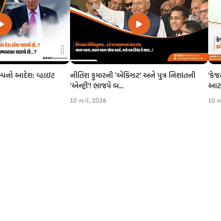
નીતિશ કુમારની 'એક્ઝિટ' અને પુત્ર નિશાંતની
'કેજ
રમ્પનો આદેશ: વ્હાઇટ
'એન્ટ્રી'! ભાજપે બ...
આટલી
10 માર્ચ, 2026
10 મ