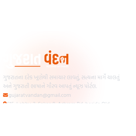
ગુજરાતના દરેક ખૂણેથી સમાચાર લાવતું, સત્યના માર્ગે ચાલતું
અને ગુજરાતી ભાષાને ગૌરવ આપતું ન્યૂઝ પોર્ટલ.
gujaratvandan@gmail.com
615, Lobby-2, Sakar-9, Ashram Rd, beside Old
Reserve Bank of India, Muslim Society,
Navrangpura, Ahmedabad, Gujarat 380009