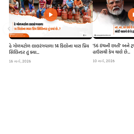
'56 ઇંચની છાતી' અને ટ્
હે ગોળમટોળ લાલરંગવાળા 14 કિલોના મારા પ્રિય
હાઉસથી કેમ ચાલે છે...
સિલિન્ડર તું ક્યા...
10 માર્ચ, 2026
16 માર્ચ, 2026