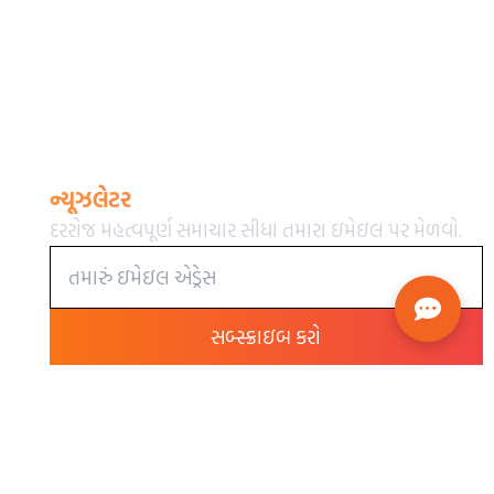
ન્યૂઝલેટર
દરરોજ મહત્વપૂર્ણ સમાચાર સીધા તમારા ઇમેઇલ પર મેળવો.
સબ્સ્ક્રાઇબ કરો