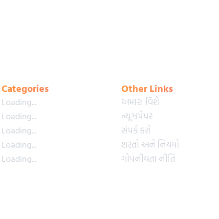
Categories
Other Links
Loading...
અમારા વિશે
Loading...
ન્યૂઝપેપર
Loading...
સંપર્ક કરો
Loading...
શરતો અને નિયમો
Loading...
ગોપનીયતા નીતિ
Loading...
પ્રીમિયમ પ્લાન