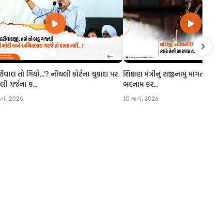
રીવાલ તો ગિયો...'? નીચલી કોર્ટના ચુકાદા પર
શિક્ષણ મંત્રીનું રાજીનામું માંગતા CJI
 ગર્જના ક...
બદનામ કર...
ાર્ચ, 2026
10 માર્ચ, 2026