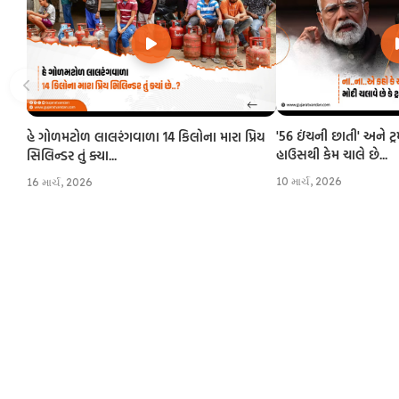
'56 ઇંચની છાતી' અને ટ્
હે ગોળમટોળ લાલરંગવાળા 14 કિલોના મારા પ્રિય
હાઉસથી કેમ ચાલે છે...
સિલિન્ડર તું ક્યા...
10 માર્ચ, 2026
16 માર્ચ, 2026