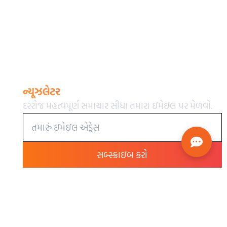
ન્યૂઝલેટર
દરરોજ મહત્વપૂર્ણ સમાચાર સીધા તમારા ઇમેઇલ પર મેળવો.
સબ્સ્ક્રાઇબ કરો