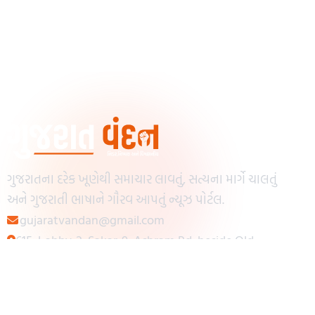
ગુજરાતના દરેક ખૂણેથી સમાચાર લાવતું, સત્યના માર્ગે ચાલતું
અને ગુજરાતી ભાષાને ગૌરવ આપતું ન્યૂઝ પોર્ટલ.
gujaratvandan@gmail.com
615, Lobby-2, Sakar-9, Ashram Rd, beside Old
Reserve Bank of India, Muslim Society,
Navrangpura, Ahmedabad, Gujarat 380009