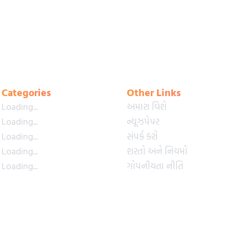
Categories
Other Links
Loading...
અમારા વિશે
Loading...
ન્યૂઝપેપર
Loading...
સંપર્ક કરો
Loading...
શરતો અને નિયમો
Loading...
ગોપનીયતા નીતિ
Loading...
પ્રીમિયમ પ્લાન