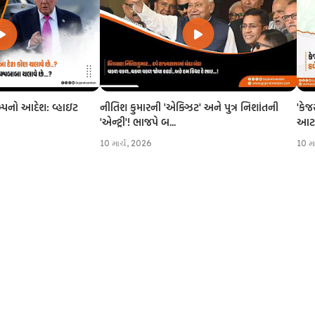
નીતિશ કુમારની 'એક્ઝિટ' અને પુત્ર નિશાંતની
'કેજ
રમ્પનો આદેશ: વ્હાઇટ
'એન્ટ્રી'! ભાજપે બ...
આટલી
10 માર્ચ, 2026
10 મ