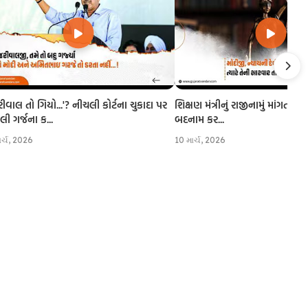
રીવાલ તો ગિયો...'? નીચલી કોર્ટના ચુકાદા પર
શિક્ષણ મંત્રીનું રાજીનામું માંગતા CJI
 ગર્જના ક...
બદનામ કર...
ાર્ચ, 2026
10 માર્ચ, 2026