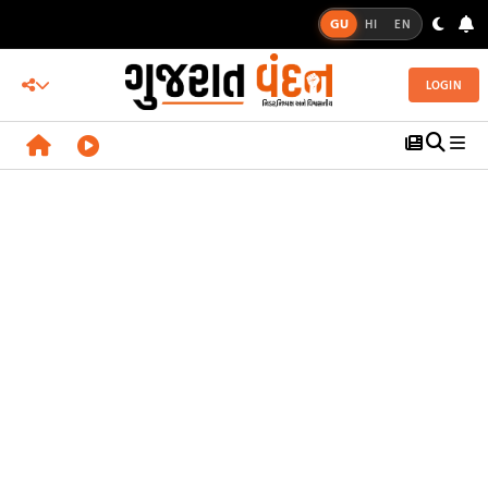
GU
HI
EN
LOGIN