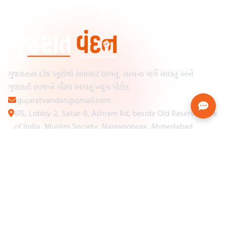
ગુજરાતના દરેક ખૂણેથી સમાચાર લાવતું, સત્યના માર્ગે ચાલતું અને
ગુજરાતી ભાષાને ગૌરવ આપતું ન્યૂઝ પોર્ટલ.
gujaratvandan@gmail.com
615, Lobby-2, Sakar-9, Ashram Rd, beside Old Reserve Bank
of India, Muslim Society, Navrangpura, Ahmedabad,
Gujarat 380009
Categories
Other Links
Loading...
અમારા વિશે
Loading...
ન્યૂઝપેપર
Loading...
સંપર્ક કરો
Loading...
શરતો અને નિયમો