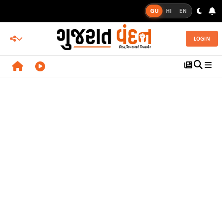
GU
HI
EN
LOGIN