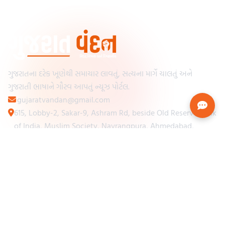
ગુજરાતના દરેક ખૂણેથી સમાચાર લાવતું, સત્યના માર્ગે ચાલતું અને
ગુજરાતી ભાષાને ગૌરવ આપતું ન્યૂઝ પોર્ટલ.
gujaratvandan@gmail.com
615, Lobby-2, Sakar-9, Ashram Rd, beside Old Reserve Bank
of India, Muslim Society, Navrangpura, Ahmedabad,
Gujarat 380009
Categories
Other Links
Loading...
અમારા વિશે
Loading...
ન્યૂઝપેપર
Loading...
સંપર્ક કરો
Loading...
શરતો અને નિયમો