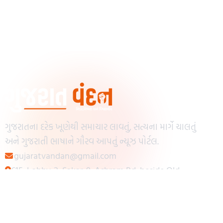
ગુજરાતના દરેક ખૂણેથી સમાચાર લાવતું, સત્યના માર્ગે ચાલતું
અને ગુજરાતી ભાષાને ગૌરવ આપતું ન્યૂઝ પોર્ટલ.
gujaratvandan@gmail.com
615, Lobby-2, Sakar-9, Ashram Rd, beside Old
Reserve Bank of India, Muslim Society,
Navrangpura, Ahmedabad, Gujarat 380009