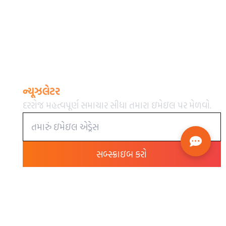
ન્યૂઝલેટર
દરરોજ મહત્વપૂર્ણ સમાચાર સીધા તમારા ઇમેઇલ પર મેળવો.
સબ્સ્ક્રાઇબ કરો