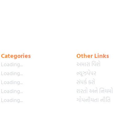
Categories
Other Links
Loading...
અમારા વિશે
Loading...
ન્યૂઝપેપર
Loading...
સંપર્ક કરો
Loading...
શરતો અને નિયમો
Loading...
ગોપનીયતા નીતિ
Loading...
પ્રીમિયમ પ્લાન