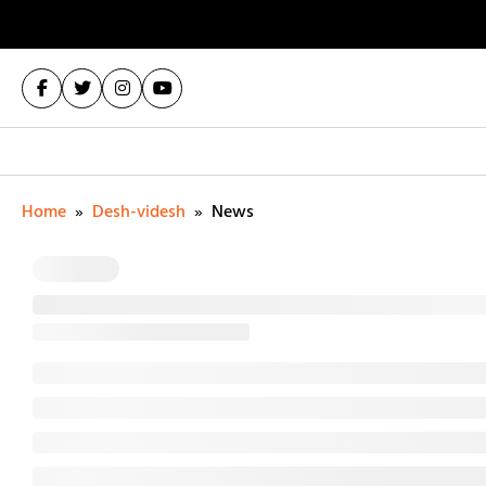
Home
»
Desh-videsh
»
News