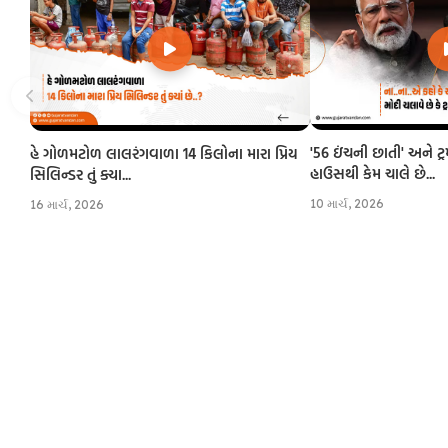
'56 ઇંચની છાતી' અને ટ્
હે ગોળમટોળ લાલરંગવાળા 14 કિલોના મારા પ્રિય
હાઉસથી કેમ ચાલે છે...
સિલિન્ડર તું ક્યા...
10 માર્ચ, 2026
16 માર્ચ, 2026