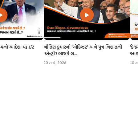
નીતિશ કુમારની 'એક્ઝિટ' અને પુત્ર નિશાંતની
'કેજ
રમ્પનો આદેશ: વ્હાઇટ
'એન્ટ્રી'! ભાજપે બ...
આટલી
10 માર્ચ, 2026
10 મ