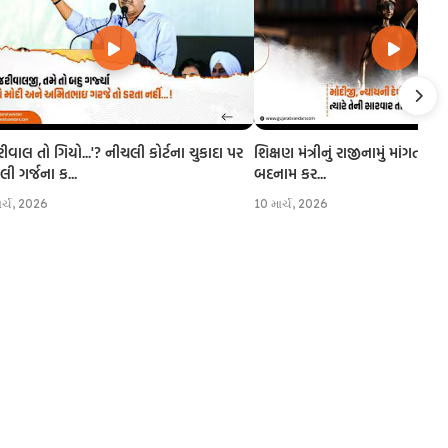
રીવાલ તો ગિયો...'? નીચલી કોર્ટના ચુકાદા પર
શિક્ષણ મંત્રીનું રાજીનામું માંગતા CJI
 ગર્જના ક...
બદનામ કર...
ાર્ચ, 2026
10 માર્ચ, 2026