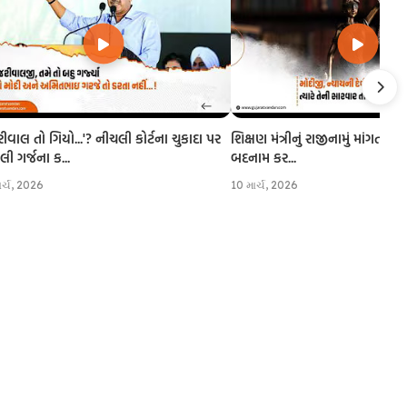
રીવાલ તો ગિયો...'? નીચલી કોર્ટના ચુકાદા પર
શિક્ષણ મંત્રીનું રાજીનામું માંગતા CJI
 ગર્જના ક...
બદનામ કર...
ાર્ચ, 2026
10 માર્ચ, 2026