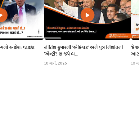
નીતિશ કુમારની 'એક્ઝિટ' અને પુત્ર નિશાંતની
'કેજ
રમ્પનો આદેશ: વ્હાઇટ
'એન્ટ્રી'! ભાજપે બ...
આટલી
10 માર્ચ, 2026
10 મ