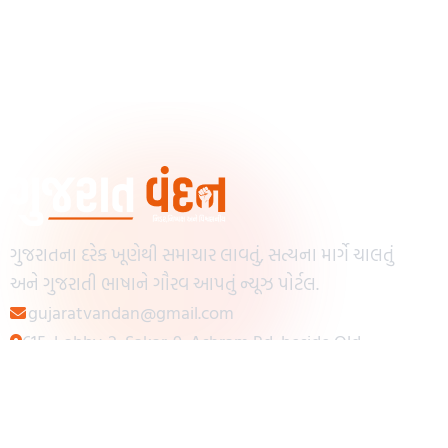
ગુજરાતના દરેક ખૂણેથી સમાચાર લાવતું, સત્યના માર્ગે ચાલતું
અને ગુજરાતી ભાષાને ગૌરવ આપતું ન્યૂઝ પોર્ટલ.
gujaratvandan@gmail.com
615, Lobby-2, Sakar-9, Ashram Rd, beside Old
Reserve Bank of India, Muslim Society,
Navrangpura, Ahmedabad, Gujarat 380009