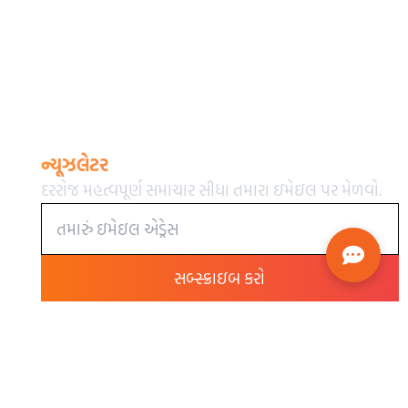
ન્યૂઝલેટર
દરરોજ મહત્વપૂર્ણ સમાચાર સીધા તમારા ઇમેઇલ પર મેળવો.
સબ્સ્ક્રાઇબ કરો