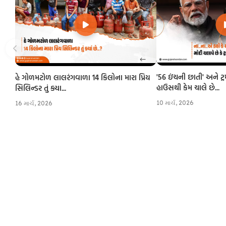
'56 ઇંચની છાતી' અને ટ્
હે ગોળમટોળ લાલરંગવાળા 14 કિલોના મારા પ્રિય
હાઉસથી કેમ ચાલે છે...
સિલિન્ડર તું ક્યા...
10 માર્ચ, 2026
16 માર્ચ, 2026