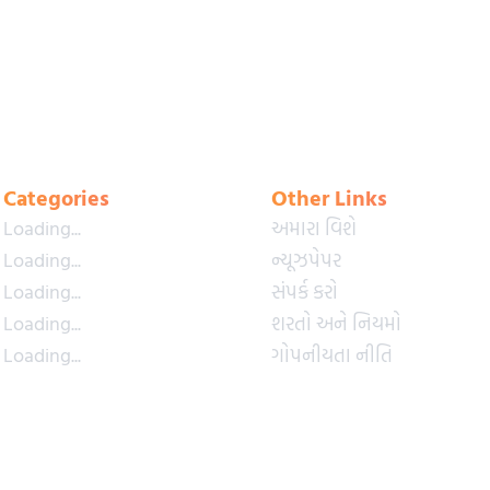
Categories
Other Links
Loading...
અમારા વિશે
Loading...
ન્યૂઝપેપર
Loading...
સંપર્ક કરો
Loading...
શરતો અને નિયમો
Loading...
ગોપનીયતા નીતિ
Loading...
પ્રીમિયમ પ્લાન