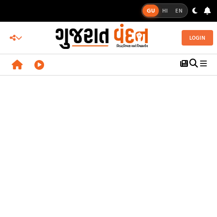
GU
HI
EN
LOGIN