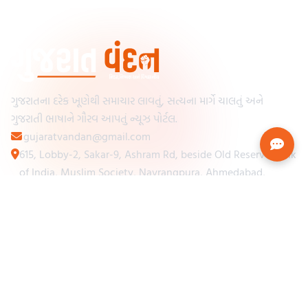
ગુજરાતના દરેક ખૂણેથી સમાચાર લાવતું, સત્યના માર્ગે ચાલતું અને
ગુજરાતી ભાષાને ગૌરવ આપતું ન્યૂઝ પોર્ટલ.
gujaratvandan@gmail.com
615, Lobby-2, Sakar-9, Ashram Rd, beside Old Reserve Bank
of India, Muslim Society, Navrangpura, Ahmedabad,
Gujarat 380009
Categories
Other Links
Loading...
અમારા વિશે
Loading...
ન્યૂઝપેપર
Loading...
સંપર્ક કરો
Loading...
શરતો અને નિયમો