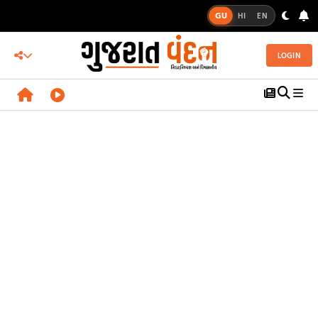
GU
HI
EN
LOGIN