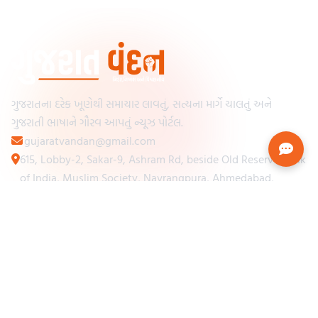
ગુજરાતના દરેક ખૂણેથી સમાચાર લાવતું, સત્યના માર્ગે ચાલતું અને
ગુજરાતી ભાષાને ગૌરવ આપતું ન્યૂઝ પોર્ટલ.
gujaratvandan@gmail.com
615, Lobby-2, Sakar-9, Ashram Rd, beside Old Reserve Bank
of India, Muslim Society, Navrangpura, Ahmedabad,
Gujarat 380009
Categories
Other Links
Loading...
અમારા વિશે
Loading...
ન્યૂઝપેપર
Loading...
સંપર્ક કરો
Loading...
શરતો અને નિયમો