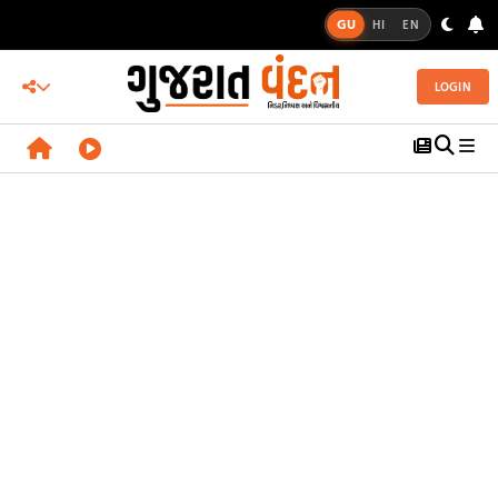
GU
HI
EN
LOGIN