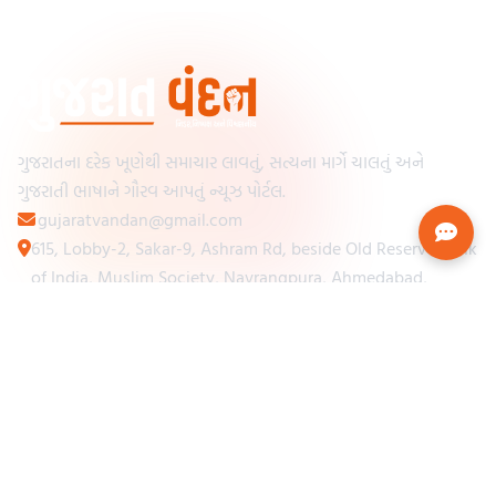
ગુજરાતના દરેક ખૂણેથી સમાચાર લાવતું, સત્યના માર્ગે ચાલતું અને
ગુજરાતી ભાષાને ગૌરવ આપતું ન્યૂઝ પોર્ટલ.
gujaratvandan@gmail.com
615, Lobby-2, Sakar-9, Ashram Rd, beside Old Reserve Bank
of India, Muslim Society, Navrangpura, Ahmedabad,
Gujarat 380009
Categories
Other Links
Loading...
અમારા વિશે
Loading...
ન્યૂઝપેપર
Loading...
સંપર્ક કરો
Loading...
શરતો અને નિયમો