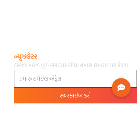
ન્યૂઝલેટર
દરરોજ મહત્વપૂર્ણ સમાચાર સીધા તમારા ઇમેઇલ પર મેળવો.
સબ્સ્ક્રાઇબ કરો