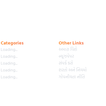
Categories
Other Links
Loading...
અમારા વિશે
Loading...
ન્યૂઝપેપર
Loading...
સંપર્ક કરો
Loading...
શરતો અને નિયમો
Loading...
ગોપનીયતા નીતિ
Loading...
પ્રીમિયમ પ્લાન