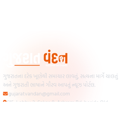
ગુજરાતના દરેક ખૂણેથી સમાચાર લાવતું, સત્યના માર્ગે ચાલતું
અને ગુજરાતી ભાષાને ગૌરવ આપતું ન્યૂઝ પોર્ટલ.
gujaratvandan@gmail.com
615, Lobby-2, Sakar-9, Ashram Rd, beside Old
Reserve Bank of India, Muslim Society,
Navrangpura, Ahmedabad, Gujarat 380009