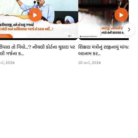
રીવાલ તો ગિયો...'? નીચલી કોર્ટના ચુકાદા પર
શિક્ષણ મંત્રીનું રાજીનામું માંગતા CJI
 ગર્જના ક...
બદનામ કર...
ાર્ચ, 2026
10 માર્ચ, 2026