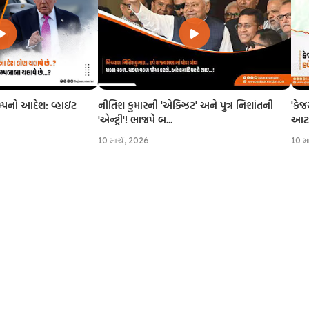
નીતિશ કુમારની 'એક્ઝિટ' અને પુત્ર નિશાંતની
'કેજ
રમ્પનો આદેશ: વ્હાઇટ
'એન્ટ્રી'! ભાજપે બ...
આટલી
10 માર્ચ, 2026
10 મ