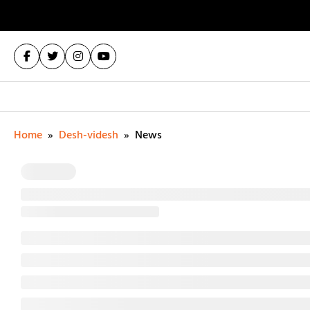
Home
»
Desh-videsh
»
News