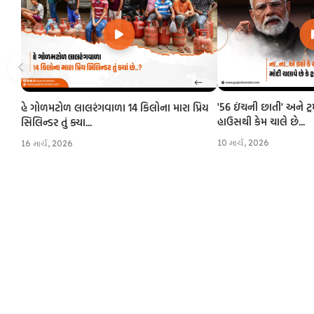
'56 ઇંચની છાતી' અને ટ્
હે ગોળમટોળ લાલરંગવાળા 14 કિલોના મારા પ્રિય
હાઉસથી કેમ ચાલે છે...
સિલિન્ડર તું ક્યા...
10 માર્ચ, 2026
16 માર્ચ, 2026